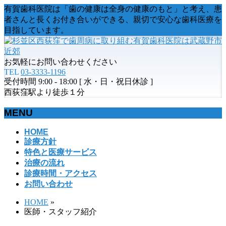
有賀歯科医院は「歯の健康は全身の健康のもと」と考え、患
者さんと長くお付き合いができる、親切で安心な歯科医療を
目指しています。
お気軽にお問い合わせください
TEL
03-3333-1196
受付時間 9:00 - 18:00 [ 水・日・祝日休診 ]
西荻窪駅より徒歩１分
MENU
メ
HOME
診療方針
ニ
特色と医療サービス
ュ
治療の流れ
ー
診療時間・アクセス
を
お問い合わせ
飛
ば
HOME
»
す
医師・スタッフ紹介