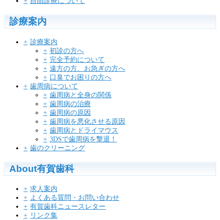
自由診療について
診療案内
診療案内
初診の方へ
完全予約について
遠方の方、お急ぎの方へ
口臭でお困りの方へ
歯周病について
歯周病と全身の関係
歯周病の治療
歯周病の原因
歯周病を悪化させる原因
歯周病とドライマウス
3DSで歯周病を撃退！
歯のクリーニング
About有賀歯科
求人案内
よくある質問・お問い合わせ
有賀歯科ニュースレター
リンク集