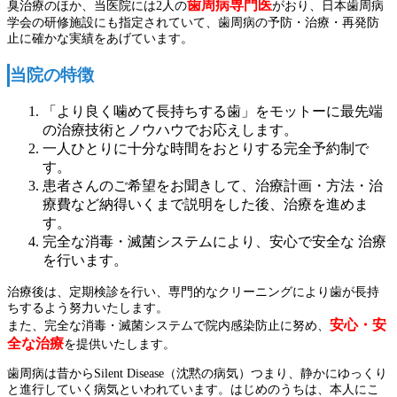
歯周病専門医
臭治療のほか、当医院には2人の
がおり、日本歯周病
学会の研修施設にも指定されていて、歯周病の予防・治療・再発防
止に確かな実績をあげています。
当院の特徴
「より良く噛めて長持ちする歯」をモットーに最先端
の治療技術とノウハウでお応えします。
一人ひとりに十分な時間をおとりする完全予約制で
す。
患者さんのご希望をお聞きして、治療計画・方法・治
療費など納得いくまで説明をした後、治療を進めま
す。
完全な消毒・滅菌システムにより、安心で安全な 治療
を行います。
治療後は、定期検診を行い、専門的なクリーニングにより歯が長持
ちするよう努力いたします。
安心・安
また、完全な消毒・滅菌システムで院内感染防止に努め、
全な治療
を提供いたします。
歯周病は昔からSilent Disease（沈黙の病気）つまり、静かにゆっくり
と進行していく病気といわれています。はじめのうちは、本人にこ