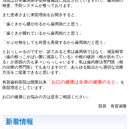
当院は日本歯周病学会研修施設に指定されていますので、歯周病の
検査、予防システムが整っております。
また患者さまに来院理由をお聞きすると、
「歯ぐきから膿が出るから歯周病だと思う」
「歯ぐきが腫れているから歯周病だと思う」
「かぶせ物をしても何度も再発するから歯周病だと思う」
とおっしゃるのですが、診てみると実は歯周病ではなく、感染根管
（歯の根っこがばい菌に感染している）や根の破折（根が折れてい
る）が原因の方も多々いらっしゃいます。私は歯内療法専門医（根
の治療の専門医）でもありますので、あらゆる観点から適切な治療
方法をご提案できると思います。
「お口の健康は全身の健康のもと」
有賀歯科医院は開業以来
を
医院理念としています。
お口の健康にお悩みの方は是非ご相談ください。
院長 有賀淑隆
新着情報