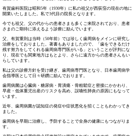
有賀歯科医院は昭和5年（1930年）に私の祖父が西荻窪の現在の地に
開業いたしました。私で3代目の院長となります。
今でも祖父、父の代からの患者さまも多くご来院されており、患者
さまのご期待に添えるよう診療に励んでいます。
父、有賀重則は当時（50年前）では珍しく歯周病をメインに研究し
治療をしておりました。著書もありましたので、「歯をできるだけ
残す努力をしてくれる歯周病専門医がいる」ということが評判にな
り、現在でも関東地方はもとより、さらに遠方からの患者さんもい
らしています。
私は父の診療方針を受け継ぎ、歯周病専門医となり、日本歯周病学
会指導医として日々研鑽に励んでおります。
歯周病菌は心臓病・糖尿病・胃潰瘍・骨粗鬆症と密接にかかわり、
早産・低体重児出産のリスクを高め、誤嚥性肺炎の原因にもなって
います。
近年、歯周病菌が認知症の発症や症状悪化を招くこともわかってき
ました。
歯周病を早期に治療し、予防することで全身の健康にもつながりま
す。