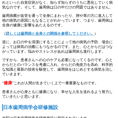
れといった自覚症状がなく、知らず知らずのうちに悪化していく病
気なのです。そして、歯周病は口の中だけの問題ではありません。
歯周病菌が血管を通って全身にまわったり、肺や胃の方に進入して
他の病気の原因にもなることがわかっています。つまり、歯周病は
全身の健康に影響をあたえるのです。
（
詳しくは歯周病と全身との関係を参照してください。
）
逆に、お口の中を清潔にすることによって他の病気の予防、場合に
よっては病気の治癒にもつながるのです。また、心とからだはつな
がっています。悩みやストレスがあれば歯周病も進行します。
ですから、患者さんへの心のケアも必要になってくるのです。心と
からだとのバランスを考慮に入れ、からだの免疫力を高め、科学的
な知識と最新の技術を駆使して、歯周病をはじめとする病気を治し
ていきます。
健康
“
”これが人間が生きていく上で一番重要なものです。
患者さんが心身ともに健康になり、幸せな人生を送れるよう努力し
ていきたいと思います。
日本歯周病学会研修施設