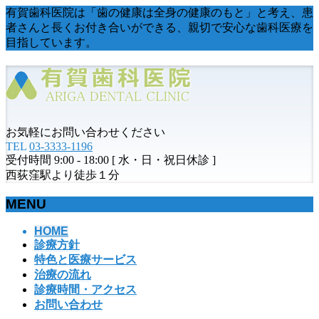
有賀歯科医院は「歯の健康は全身の健康のもと」と考え、患
者さんと長くお付き合いができる、親切で安心な歯科医療を
目指しています。
お気軽にお問い合わせください
TEL
03-3333-1196
受付時間 9:00 - 18:00 [ 水・日・祝日休診 ]
西荻窪駅より徒歩１分
MENU
メ
HOME
診療方針
ニ
特色と医療サービス
ュ
治療の流れ
ー
診療時間・アクセス
を
お問い合わせ
飛