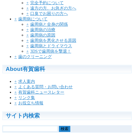
完全予約について
遠方の方、お急ぎの方へ
口臭でお困りの方へ
歯周病について
歯周病と全身の関係
歯周病の治療
歯周病の原因
歯周病を悪化させる原因
歯周病とドライマウス
3DSで歯周病を撃退！
歯のクリーニング
About有賀歯科
求人案内
よくある質問・お問い合わせ
有賀歯科ニュースレター
リンク集
お役立ち情報
サイト内検索
検