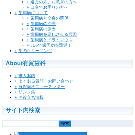
遠方の方、お急ぎの方へ
口臭でお困りの方へ
歯周病について
歯周病と全身の関係
歯周病の治療
歯周病の原因
歯周病を悪化させる原因
歯周病とドライマウス
3DSで歯周病を撃退！
歯のクリーニング
About有賀歯科
求人案内
よくある質問・お問い合わせ
有賀歯科ニュースレター
リンク集
お役立ち情報
サイト内検索
検
索: