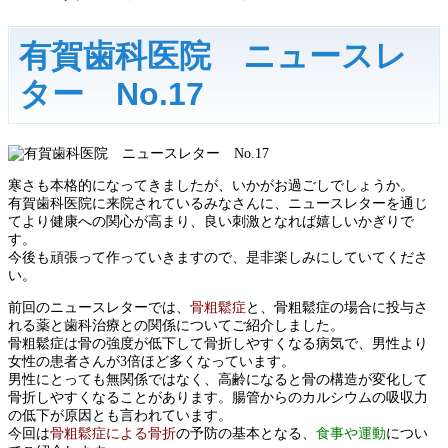
有賀歯科医院 ニュースレ
ター No.17
寒さも本格的になってきましたが、いかがお過ごしでしょうか。
有賀歯科医院に来院されているみなさんに、ニュースレターを通じ
てより健康への関心が高まり、良い刺激となれば嬉しいかぎりで
す。
今後も頑張って作っていきますので、是非楽しみにしていてくださ
い。
前回のニュースレターでは、
骨粗鬆症
と、骨粗鬆症の場合に投与さ
れる薬と歯科治療との関係についてご紹介しました。
骨粗鬆症は骨の強度が低下して骨折しやすくなる病気で、男性より
女性の患者さんが3倍ほど多くなっています。
男性にとっても無関係ではなく、高齢になると骨の構造が変化して
骨折しやすくなることがあります。腸管からのカルシウムの吸収力
の低下が原因とも言われています。
今回は
骨粗鬆症による骨折
の予防の基本となる、
食事や運動
につい