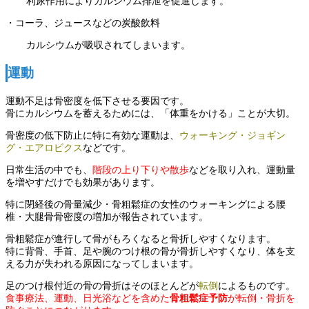
利尿作用によりカルシウム排泄を促進します。
・コーラ、ジュースなどの炭酸飲料
カルシウムが吸収されてしまいます。
運動
運動不足は骨密度を低下させる要因です。
骨にカルシウムを蓄えるためには、「体重をかける」ことが大切。
骨密度の低下防止に特に有効な運動は、
ウォーキング・ジョギン
グ・エアロビクス
などです。
日常生活の中でも、
階段の上り下りや散歩
などを取り入れ、運動量
を増やすだけでも効果があります。
特に閉経後の骨量減少・骨粗鬆症の女性のウォーキングによる腰
椎・大腿骨骨密度の増加が報告されています。
骨粗鬆症が進行して骨がもろくなると骨折しやすくなります。
特に背骨、手首、足や腕のつけ根の骨が骨折しやすくなり、体を支
える力が失われる原因になってしまいます。
足のつけ根付近の骨の骨折はそのほとんどが
転倒
によるものです。
食事療法、運動、日光浴などを含めた
骨粗鬆症予防
が転倒・骨折を