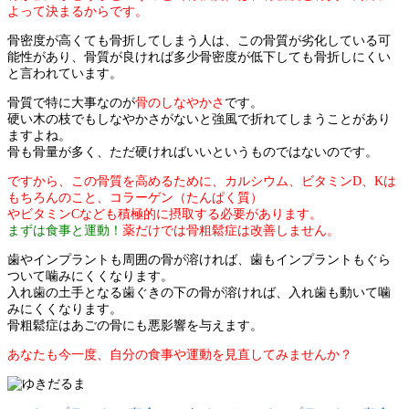
よって決まるからです。
骨密度が高くても骨折してしまう人は、この骨質が劣化している可
能性があり、骨質が良ければ多少骨密度が低下しても骨折しにくい
と言われています。
骨質で特に大事なのが
骨のしなやかさ
です。
硬い木の枝でもしなやかさがないと強風で折れてしまうことがあり
ますよね。
骨も骨量が多く、ただ硬ければいいというものではないのです。
ですから、この骨質を高めるために、カルシウム、ビタミンD、Kは
もちろんのこと、コラーゲン（たんぱく質）
やビタミンCなども積極的に摂取する必要があります。
まずは食事と運動！
薬だけでは骨粗鬆症は改善しません。
歯やインプラントも周囲の骨が溶ければ、歯もインプラントもぐら
ついて噛みにくくなります。
入れ歯の土手となる歯ぐきの下の骨が溶ければ、入れ歯も動いて噛
みにくくなります。
骨粗鬆症はあごの骨にも悪影響を与えます。
あなたも今一度、自分の食事や運動を見直してみませんか？