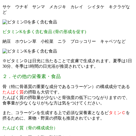
サケ ウナギ サンマ メカジキ カレイ シイタケ キクラゲな
ど
ビタミンKを多く含む食品 (骨の形成を促す)
納豆 ホウレン草 小松菜 ニラ ブロッコリー キャベツなど
※ビタミンＤは日光に当たることで皮膚で生成されます。夏季は1日
30分、冬季は1時間の日光浴が推奨されています。
２．その他の栄養素・食品
骨（特に骨基質の重要な成分であるコラーゲン）の構成成分である
たんぱく質
の摂取も大切です。
たんぱく質の摂取量が少ないと骨強度の低下につながりますので、
食事量が少なくなりがちな方は気をつけてください。
また、コラーゲンを生成する上で必須な栄養素となるビ
タミンＣ
を
摂るために、果物・野菜の摂取も推奨されています。
たんぱく質（骨の構成成分）