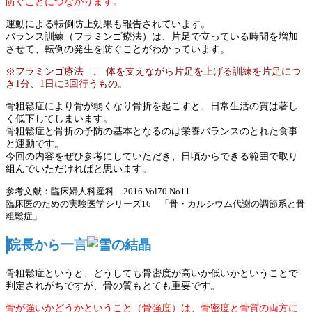
防ぐことにつながります。
運動による転倒防止効果も報告されています。
バランス訓練（フラミンゴ療法）は、片足で立っている時間を増加
させて、転倒の発生を防ぐことがわかっています。
※フラミンゴ療法 : 体を支えながら片足を上げる訓練を片足につ
き1分、1日に3回行うもの。
骨粗鬆症により骨が弱くなり骨折を起こすと、日常生活の質は著し
く低下してしまいます。
骨粗鬆症と骨折の予防の基本となるのは栄養バランスのとれた食事
と運動です。
今回の内容をぜひ参考にしていただき、日頃からできる範囲で取り
組んでいただければと思います。
参考文献：臨床婦人科産科 2016.Vol70.No11
臨床医のための実験医学シリーズ16 「骨・カルシウム代謝の調節系と骨
粗鬆症」
院長から一言
骨粗鬆症というと、どうしても骨密度が高いか低いかということで
判定されがちですが、骨の質もとても重要です。
骨が強いかどうかということ（骨強度）は、骨密度と骨質の両方に