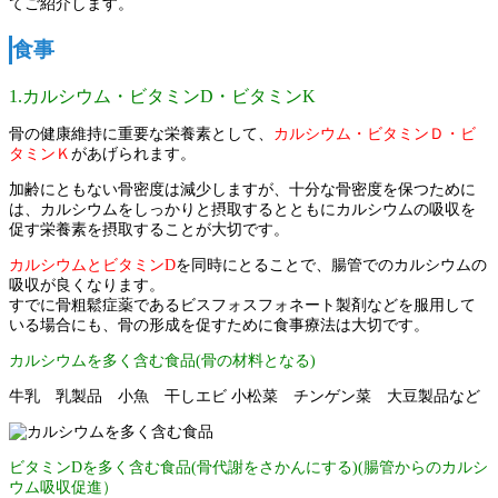
てご紹介します。
食事
1.カルシウム・ビタミンD・ビタミンK
骨の健康維持に重要な栄養素として、
カルシウム・ビタミンＤ・ビ
タミンＫ
があげられます。
加齢にともない骨密度は減少しますが、十分な骨密度を保つために
は、カルシウムをしっかりと摂取するとともにカルシウムの吸収を
促す栄養素を摂取することが大切です。
カルシウムとビタミンD
を同時にとることで、腸管でのカルシウムの
吸収が良くなります。
すでに骨粗鬆症薬であるビスフォスフォネート製剤などを服用して
いる場合にも、骨の形成を促すために食事療法は大切です。
カルシウムを多く含む食品(骨の材料となる)
牛乳 乳製品 小魚 干しエビ 小松菜 チンゲン菜 大豆製品など
ビタミンDを多く含む食品(骨代謝をさかんにする)(腸管からのカルシ
ウム吸収促進）