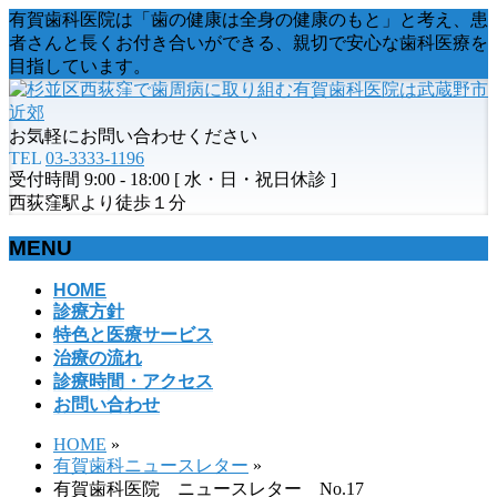
有賀歯科医院は「歯の健康は全身の健康のもと」と考え、患
者さんと長くお付き合いができる、親切で安心な歯科医療を
目指しています。
お気軽にお問い合わせください
TEL
03-3333-1196
受付時間 9:00 - 18:00 [ 水・日・祝日休診 ]
西荻窪駅より徒歩１分
MENU
メ
HOME
診療方針
ニ
特色と医療サービス
ュ
治療の流れ
ー
診療時間・アクセス
を
お問い合わせ
飛
ば
HOME
»
す
有賀歯科ニュースレター
»
有賀歯科医院 ニュースレター No.17