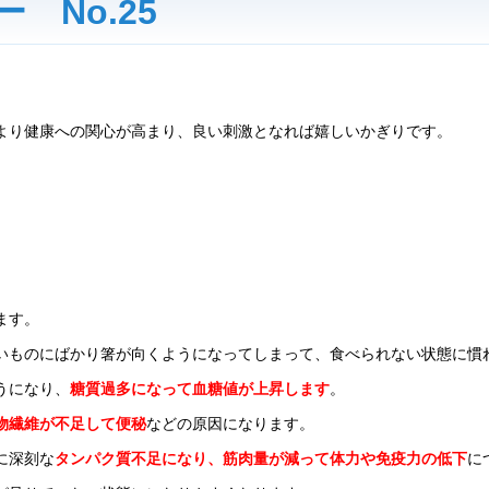
 No.25
より健康への関心が高まり、良い刺激となれば嬉しいかぎりです。
。
ます。
いものにばかり箸が向くようになってしまって、食べられない状態に慣
うになり、
糖質過多になって血糖値が上昇します
。
物繊維が不足して
便秘
などの原因になります。
に深刻な
タンパク質不足になり、筋肉量が減って体力や免疫力の低下
に