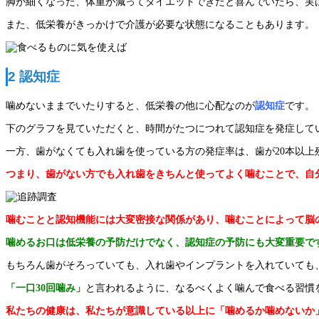
脚が細くなった、体重が減ってダイエットできたと喜んでいたら、実
また、低栄養がきっかけで介護が必要な状態になることもあります。
2 認知症
噛めないままでいたりすると、低栄養の他に心配なのが
認知症
です。
下のグラフを見ていただくと、時間がたつにつれて認知症を発症して
一方、歯がなくても入れ歯を使っている方の発症率は、歯が20本以
つまり、歯がない方でも入れ歯をきちんと使ってよく噛むことで、自
噛むことと認知機能には大変密接な関係があり、噛むことによって脳
噛めるお口は低栄養の予防だけでなく、認知症の予防にも大変重要で
もちろん歯がそろっていても、入れ歯やインプラントを入れていても
「一口30回噛み」
と言われるように、なるべくよく噛んで食べる習慣
私たちの健康は、私たちが意識している以上に「噛めるか噛めないか