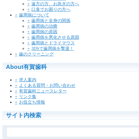
遠方の方、お急ぎの方へ
口臭でお困りの方へ
歯周病について
歯周病と全身の関係
歯周病の治療
歯周病の原因
歯周病を悪化させる原因
歯周病とドライマウス
3DSで歯周病を撃退！
歯のクリーニング
About有賀歯科
求人案内
よくある質問・お問い合わせ
有賀歯科ニュースレター
リンク集
お役立ち情報
サイト内検索
検
索: