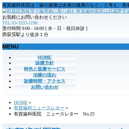
有賀歯科医院は「歯の健康は全身の健康のもと」と考え、患
お気軽にお問い合わせください
TEL 03-3333-1196
受付時間 9:00 - 18:00 [ 水・日・祝日休診 ]
西荻窪駅より徒歩１分
MENU
メ
HOME
診療方針
ニ
特色と医療サービス
ュ
治療の流れ
ー
診療時間・アクセス
を
お問い合わせ
飛
ば
す
HOME
»
有賀歯科ニュースレター
»
有賀歯科医院 ニュースレター No.25