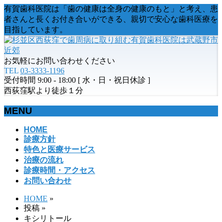
有賀歯科医院は「歯の健康は全身の健康のもと」と考え、患
者さんと長くお付き合いができる、親切で安心な歯科医療を
目指しています。
お気軽にお問い合わせください
TEL
03-3333-1196
受付時間 9:00 - 18:00 [ 水・日・祝日休診 ]
西荻窪駅より徒歩１分
MENU
メ
HOME
診療方針
ニ
特色と医療サービス
ュ
治療の流れ
ー
診療時間・アクセス
を
お問い合わせ
飛
ば
HOME
»
す
投稿
»
キシリトール