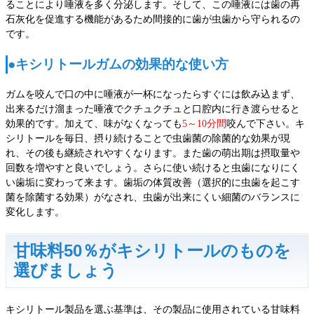
ることにより唾液を多く分泌します。そして、この唾液には歯の再
石灰化を促進する機能があるため間接的に歯が虫歯から守られるの
です。
●キシリトールガムの効果的な使い方
ガムを咬んで口の中に唾液が一杯になったらすぐには飲み込まず、
出来るだけ溜まった唾液でクチュクチュと口腔内に行き渡らせると
効果的です。加えて、味がなくなっても
5～10分間
咬んで下さい。キ
シリトールを毎日、摂り続けることで虫歯菌の除菌的な効果が現
れ、その後も継続されやすくなります。また歯の萌出期は摂取量や
回数を増やすと良いでしょう。さらに使い続けると虫歯になりにく
い歯垢に変わって来ます。歯垢の体質改善（選択的に虫歯を起こす
菌を除菌する効果）がなされ、虫歯が出来にくい細菌のバランスに
変化します。
甘味料50％がキシリトールのものを
選びましょう
キシリトール製品を選ぶ基準は、その製品に使用されている甘味料