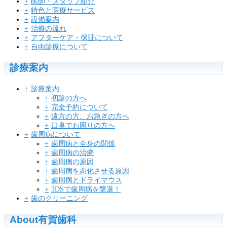
医師・スタッフ紹介
特色と医療サービス
設備案内
治療の流れ
アフターケア・保証について
自由診療について
診療案内
診療案内
初診の方へ
完全予約について
遠方の方、お急ぎの方へ
口臭でお困りの方へ
歯周病について
歯周病と全身の関係
歯周病の治療
歯周病の原因
歯周病を悪化させる原因
歯周病とドライマウス
3DSで歯周病を撃退！
歯のクリーニング
About有賀歯科