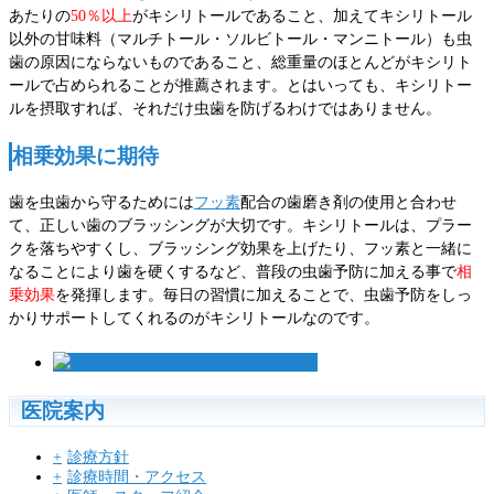
あたりの
50％以上
がキシリトールであること、加えてキシリトール
以外の甘味料（マルチトール・ソルビトール・マンニトール）も虫
歯の原因にならないものであること、総重量のほとんどがキシリト
ールで占められることが推薦されます。とはいっても、キシリトー
ルを摂取すれば、それだけ虫歯を防げるわけではありません。
相乗効果に期待
歯を虫歯から守るためには
フッ素
配合の歯磨き剤の使用と合わせ
て、正しい歯のブラッシングが大切です。キシリトールは、プラー
クを落ちやすくし、ブラッシング効果を上げたり、フッ素と一緒に
なることにより歯を硬くするなど、普段の虫歯予防に加える事で
相
乗効果
を発揮します。毎日の習慣に加えることで、虫歯予防をしっ
かりサポートしてくれるのがキシリトールなのです。
医院案内
診療方針
診療時間・アクセス