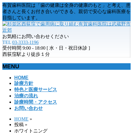
有賀歯科医院は「歯の健康は全身の健康のもと」と考え、患
者さんと長くお付き合いができる、親切で安心な歯科医療を
目指しています。
お気軽にお問い合わせください
TEL
03-3333-1196
受付時間 9:00 - 18:00 [ 水・日・祝日休診 ]
西荻窪駅より徒歩１分
MENU
メ
HOME
診療方針
ニ
特色と医療サービス
ュ
治療の流れ
ー
診療時間・アクセス
を
お問い合わせ
飛
ば
HOME
»
す
投稿
»
ホワイトニング