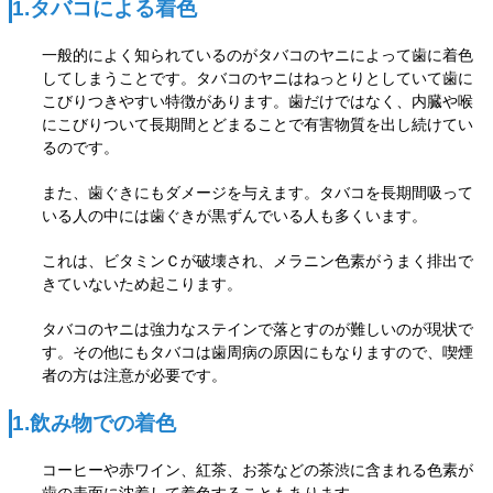
1.タバコによる着色
一般的によく知られているのがタバコのヤニによって歯に着色
してしまうことです。
タバコのヤニはねっとりとしていて歯に
こびりつきやすい特徴があります。
歯だけではなく、内臓や喉
にこびりついて長期間とどまることで有害物質を出し続けてい
るのです。
また、歯ぐきにもダメージを与えます。
タバコを長期間吸って
いる人の中には歯ぐきが黒ずんでいる人も多くいます。
これは、ビタミンＣが破壊され、メラニン色素がうまく排出で
きていないため起こります。
タバコのヤニは強力なステインで落とすのが難しいのが現状で
す。その他にもタバコは歯周病の原因にもなりますので、喫煙
者の方は注意が必要です。
1.飲み物での着色
コーヒーや赤ワイン、紅茶、お茶などの茶渋に含まれる色素が