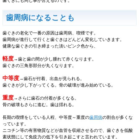
歯ぐきにも同じ事が言えるのです。
歯周病になることも
歯ぐきの老化で一番の原因は歯周病、喫煙です。
歯周病が進行して行くと歯ぐきはどんどん変化していきます。
健康な歯ぐきの引き締まった淡いピンク色から、
軽度
→歯と歯の間が少し腫れて赤くなります。
歯ぐきの三角形部分が丸くなります。
中等度
→歯石が付着、出血が見られる。
歯ぐきが少し下がってくる。骨の破壊が進み始めている。
重度
→さらに歯石の付着が多くなる。
骨の破壊もさらに進む。歯は揺れる。
長期の喫煙をしている人程、中等度～重度の
歯周病
の割合が多くな
っています。
ニコチン等の有害物質などが血管を収縮させるので、歯ぐきを低酸
素状態にして免疫力の低下を引き起こすと言われています。