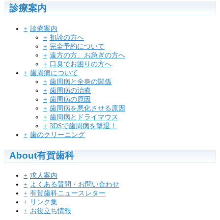
診療案内
診療案内
初診の方へ
完全予約について
遠方の方、お急ぎの方へ
口臭でお困りの方へ
歯周病について
歯周病と全身の関係
歯周病の治療
歯周病の原因
歯周病を悪化させる原因
歯周病とドライマウス
3DSで歯周病を撃退！
歯のクリーニング
About有賀歯科
求人案内
よくある質問・お問い合わせ
有賀歯科ニュースレター
リンク集
お役立ち情報