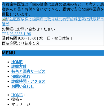
有賀歯科医院は「歯の健康は全身の健康のもと」と考え、患
者さんと長くお付き合いができる、親切で安心な歯科医療を
目指しています。
お気軽にお問い合わせください
TEL
03-3333-1196
受付時間 9:00 - 18:00 [ 水・日・祝日休診 ]
西荻窪駅より徒歩１分
MENU
メ
HOME
診療方針
ニ
特色と医療サービス
ュ
治療の流れ
ー
診療時間・アクセス
を
お問い合わせ
飛
ば
HOME
»
す
投稿
»
マッサージ