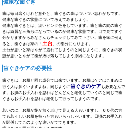
健康な歯ぐき
歯は毎日磨くけれど意外と、歯ぐきの事はついつい忘れがちです。
健康な歯ぐきの状態について考えてみましょう。
健康な歯ぐきとは、淡いピンク色をしています。歯と歯の間の歯ぐ
きは綺麗な三角形になっているのが健康な状態です。目で見てすぐ
分かりますからみなさんもチェックしてみて下さい。歯を家に例え
土台
ると、歯ぐきは家の「
」の部分になります。
土台が悪いと家はやがて崩れてしまうのと同じように、歯ぐきの状
態が悪いとやがて歯が抜け落ちてしまう原因になります。
歯ぐきケアの必要性
歯ぐきは、お肌と同じ成分で出来ています。お肌はケアはこまめに
歯ぐきのケア
行う人は多くいますよね。同じように
も必要なんで
す。お肌のお手入れを怠ればどんどんと老化していくのと同じで歯
ぐきもお手入れを怠れば老化して行ってしまうのです。
若いのに、お肌が艶が無く老けて見える人もいますし、６０代の方
でも若々しいお肌を持った方もいらっしゃいます。日頃のお手入れ
が関係してこのような違いがでてきます。