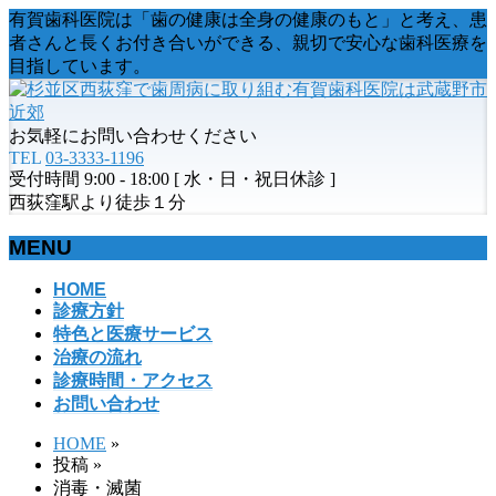
有賀歯科医院は「歯の健康は全身の健康のもと」と考え、患
者さんと長くお付き合いができる、親切で安心な歯科医療を
目指しています。
お気軽にお問い合わせください
TEL
03-3333-1196
受付時間 9:00 - 18:00 [ 水・日・祝日休診 ]
西荻窪駅より徒歩１分
MENU
メ
HOME
診療方針
ニ
特色と医療サービス
ュ
治療の流れ
ー
診療時間・アクセス
を
お問い合わせ
飛
ば
HOME
»
す
投稿
»
消毒・滅菌