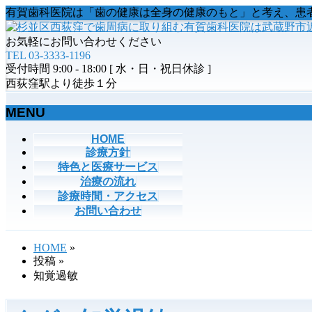
有賀歯科医院は「歯の健康は全身の健康のもと」と考え、患
お気軽にお問い合わせください
TEL 03-3333-1196
受付時間 9:00 - 18:00 [ 水・日・祝日休診 ]
西荻窪駅より徒歩１分
MENU
メ
HOME
診療方針
ニ
特色と医療サービス
ュ
治療の流れ
ー
診療時間・アクセス
を
お問い合わせ
飛
ば
す
HOME
»
投稿
»
知覚過敏