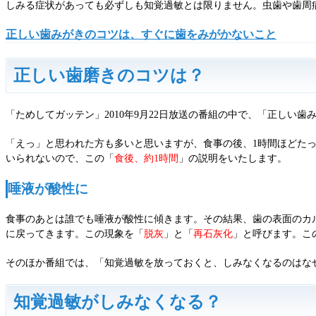
しみる症状があっても必ずしも知覚過敏とは限りません。虫歯や歯周
正しい歯みがきのコツは、すぐに歯をみがかないこと
正しい歯磨きのコツは？
「ためしてガッテン」2010年9月22日放送の番組の中で、「正し
「えっ」と思われた方も多いと思いますが、食事の後、1時間ほどた
いられないので、この「
食後、約1時間
」の説明をいたします。
唾液が酸性に
食事のあとは誰でも唾液が酸性に傾きます。その結果、歯の表面のカ
に戻ってきます。この現象を「
脱灰
」と「
再石灰化
」と呼びます。こ
そのほか番組では、「知覚過敏を放っておくと、しみなくなるのはな
知覚過敏がしみなくなる？