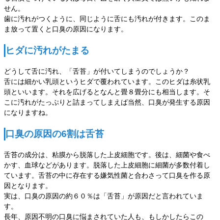
せん。
歯に汚れがつくように、同じように舌にも汚れが付きます。このま
ま放って置くと口臭の原因になります。
ヒダに汚れがたまる
どうして舌に汚れ、「舌苔」が付いてしまうのでしょうか？
舌には細かい乳頭というヒダで覆われています。このヒダは糸状乳
頭といいます。それを広げるとなんと畳８畳分にも相当します。そ
こに汚れがたっぷりと詰まってしまえば当然、口臭が発生する原因
になりますね。
口臭の原因の6割は舌苔
舌苔の成分は、粘膜から脱落した上皮細胞です。後は、細菌や食べ
かす、血球などがあります。脱落した上皮細胞に細菌が多数付着し
ています。舌苔の中に存在する嫌気性菌と合わさって口臭を作る原
因となります。
実は、口臭の原因の約６０％は「舌苔」が原因だと言われていま
す。
長年、原因不明の口臭に悩まされていた人も、もしかしたらこの