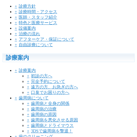
診療方針
診療時間・アクセス
医師・スタッフ紹介
特色と医療サービス
設備案内
治療の流れ
アフターケア・保証について
自由診療について
診療案内
診療案内
初診の方へ
完全予約について
遠方の方、お急ぎの方へ
口臭でお困りの方へ
歯周病について
歯周病と全身の関係
歯周病の治療
歯周病の原因
歯周病を悪化させる原因
歯周病とドライマウス
3DSで歯周病を撃退！
歯のクリーニング