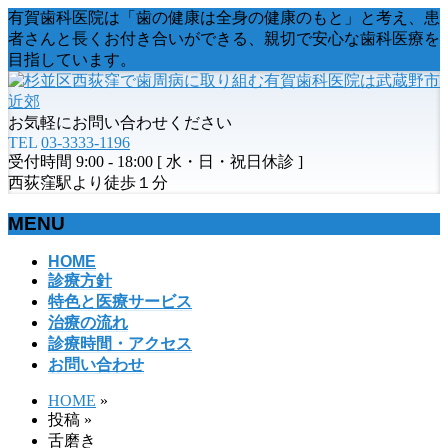
有賀歯科医院は「歯の健康は全身の健康のもと」と考え、患
者さんと長くお付き合いができる、親切で安心な歯科医療を
目指しています。
お気軽にお問い合わせください
TEL
03-3333-1196
受付時間 9:00 - 18:00 [ 水・日・祝日休診 ]
西荻窪駅より徒歩１分
MENU
メ
HOME
診療方針
ニ
特色と医療サービス
ュ
治療の流れ
ー
診療時間・アクセス
を
お問い合わせ
飛
ば
HOME
»
す
投稿
»
舌磨き