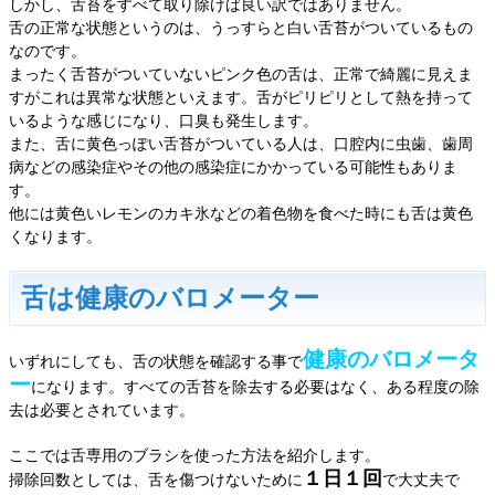
しかし、舌苔をすべて取り除けば良い訳ではありません。
舌の正常な状態というのは、うっすらと白い舌苔がついているもの
なのです。
まったく舌苔がついていないピンク色の舌は、正常で綺麗に見えま
すがこれは異常な状態といえます。舌がピリピリとして熱を持って
いるような感じになり、口臭も発生します。
また、舌に黄色っぽい舌苔がついている人は、口腔内に虫歯、歯周
病などの感染症やその他の感染症にかかっている可能性もありま
す。
他には黄色いレモンのカキ氷などの着色物を食べた時にも舌は黄色
くなります。
舌は健康のバロメーター
健康のバロメータ
いずれにしても、舌の状態を確認する事で
ー
になります。すべての舌苔を除去する必要はなく、ある程度の除
去は必要とされています。
ここでは舌専用のブラシを使った方法を紹介します。
１日１回
掃除回数としては、舌を傷つけないために
で大丈夫で