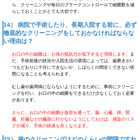
ら、クリーニングや毎日のプラークコントロールで細菌数を減
らしておくことがとても大切です。
14） 病院で手術したり、長期入院する前に、必ず
徹底的なクリーニングをしておかなければならな
い理由は？
お口の中の細菌は、お体の抵抗力が低下すると増殖します。
ま
た、手術前後の状況や入院生活の環境によっては、歯磨きがい
つもどおりに十分にできないか、しばらくの間全くできない状
態になることも考えられます。
むし歯や歯周病にならないようにするために、事前にクリーニ
ングを行い、お口の中の細菌をできるだけ
少なくしておく必要
があります。
さらに、お口の中の細菌が血管を通って、脳、心臓、肺、腎
臓、肝臓などの臓器に行かないようにしておけば、感染のリス
クが減り、手術の経過も良くなります。
15） 歯のクリーニングはどのくらいの間隔ですれ