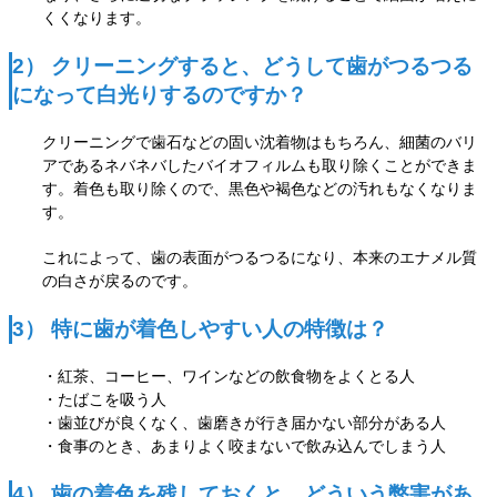
くくなります。
2） クリーニングすると、どうして歯がつるつる
になって白光りするのですか？
クリーニングで歯石などの固い沈着物はもちろん、細菌のバリ
アであるネバネバした
バイオフィルムも取り除くことができま
す。着色も取り除くので、黒色や褐色などの汚れもなくなりま
す。
これによって、歯の表面がつるつるになり、本来のエナメル質
の白さが戻るのです。
3） 特に歯が着色しやすい人の特徴は？
・紅茶、コーヒー、ワインなどの飲食物をよくとる人
・たばこを吸う人
・歯並びが良くなく、歯磨きが行き届かない部分がある人
・食事のとき、あまりよく咬まないで飲み込んでしまう人
4） 歯の着色を残しておくと、どういう弊害があ