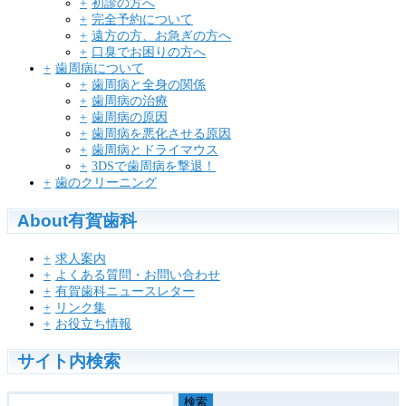
初診の方へ
完全予約について
遠方の方、お急ぎの方へ
口臭でお困りの方へ
歯周病について
歯周病と全身の関係
歯周病の治療
歯周病の原因
歯周病を悪化させる原因
歯周病とドライマウス
3DSで歯周病を撃退！
歯のクリーニング
About有賀歯科
求人案内
よくある質問・お問い合わせ
有賀歯科ニュースレター
リンク集
お役立ち情報
サイト内検索
検