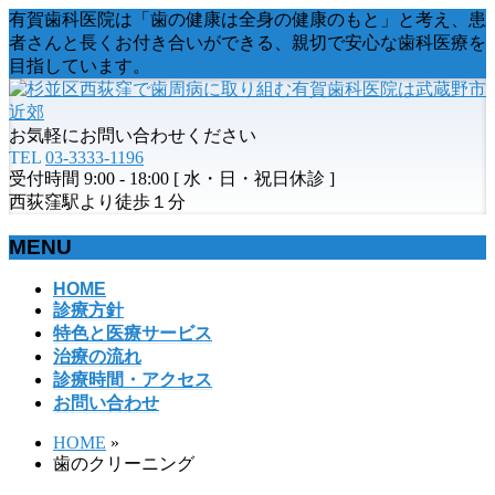
有賀歯科医院は「歯の健康は全身の健康のもと」と考え、患
者さんと長くお付き合いができる、親切で安心な歯科医療を
目指しています。
お気軽にお問い合わせください
TEL
03-3333-1196
受付時間 9:00 - 18:00 [ 水・日・祝日休診 ]
西荻窪駅より徒歩１分
MENU
メ
HOME
診療方針
ニ
特色と医療サービス
ュ
治療の流れ
ー
診療時間・アクセス
を
お問い合わせ
飛
ば
HOME
»
す
歯のクリーニング