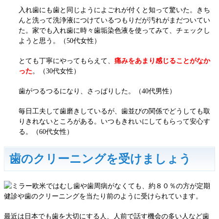
入れ歯にも歯と同じようによごれが付くと知って驚いた。きち
んと洗って洗浄液につけているつもりだが
汚れがまだついてい
た。家でも入れ歯に時々歯垢染色液を使ってみて、チェックし
ようと思う。
（50代女性）
とても丁寧にやってもらえて、
痛みをあまり感じることがなか
った
。
（30代女性）
歯がつるつるになり、さっぱりした。
（40代男性）
毎日工夫して歯磨きしているが、歯並びの関係でどうしても取
りきれないところがある。
いつもきれいにしてもらって安心す
る。
（60代女性）
歯のクリーニングを受けましょう
欧米ではむし歯や歯周病がなくても、約８０％の方が定期
健診や歯のクリーニングを当たり前のように受けられています。
最近は日本でも歯を大切にする人、人前で話す機会の多い人など歯