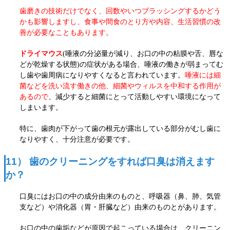
歯磨きの技術だけでなく、回数やいつブラッシングするかどう
かも影響しますし、食事や間食のとり方や
内容、生活習慣の改
善が必要なこともあります。
ドライマウス
(唾液の分泌量が減り、お口の中の粘膜や舌、唇な
どが乾燥する状態)の症状がある場合、唾液の働きが弱まってむ
し歯や歯周病になりやすくなると言われています。
唾液には細
菌などを洗い流す働きの他、細菌やウィルスを中和する作用が
あるので
、減少すると細菌にとって活動しやすい環境になって
しまいます。
特に、歯肉が下がって歯の根元が露出している部分がむし歯に
なりやすく、十分注意が必要です。
11） 歯のクリーニングをすれば口臭は消えます
か？
口臭にはお口の中の成分由来のものと、呼吸器（鼻、肺、気管
支など）や消化器（胃・肝臓など）由来のものとがあります。
お口の中の歯垢などが原因で起こっている場合は、クリーニン