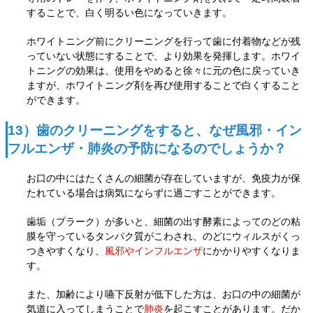
することで、白く明るい色になっていきます。
ホワイトニング前にクリーニングを行って歯に付着物などが残
っていない状態にすることで、より効果を発揮します。ホワイ
トニングの効果は、使用をやめると徐々に元の色に戻っていき
ますが、ホワイトニング剤を
再び使用することで白くすること
ができます。
13）歯のクリーニングをすると、なぜ風邪・イン
フルエンザ・肺炎の予防になるのでしょうか？
お口の中にはたくさんの細菌が存在していますが、免疫力が保
たれている場合は病気にならずに過ごすこと
ができます。
歯垢（プラーク）が多いと、細菌の出す酵素によってのどの粘
膜を守っているタンパク質がこわされ、のどに
ウィルスがくっ
つきやすくなり、
風邪やインフルエンザ
にかかりやすくなりま
す。
また、加齢により嚥下反射が低下した方は、お口の中の細菌が
気道に入ってしまうことで
肺炎
を起こすことがあります。だか