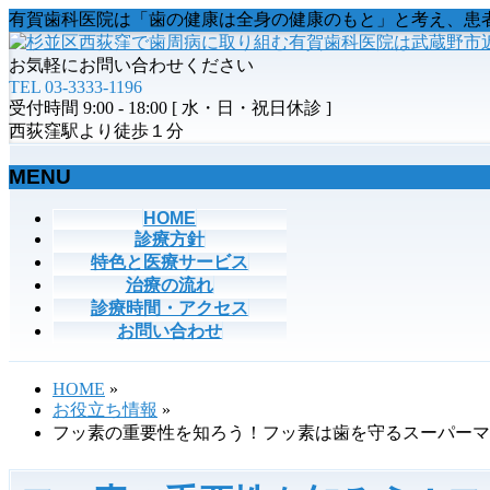
有賀歯科医院は「歯の健康は全身の健康のもと」と考え、患
お気軽にお問い合わせください
TEL 03-3333-1196
受付時間 9:00 - 18:00 [ 水・日・祝日休診 ]
西荻窪駅より徒歩１分
MENU
メ
HOME
診療方針
ニ
特色と医療サービス
ュ
治療の流れ
ー
診療時間・アクセス
を
お問い合わせ
飛
ば
す
HOME
»
お役立ち情報
»
フッ素の重要性を知ろう！フッ素は歯を守るスーパーマ