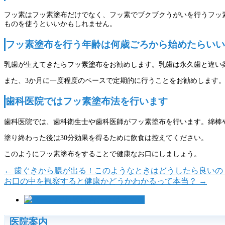
フッ素はフッ素塗布だけでなく、フッ素でブクブクうがいを行うフッ
ものを使うといいかもしれません。
フッ素塗布を行う年齢は何歳ごろから始めたらいい
乳歯が生えてきたらフッ素塗布をお勧めします。乳歯は永久歯と違い
また、3か月に一度程度のペースで定期的に行うことをお勧めします
歯科医院ではフッ素塗布法を行います
歯科医院では、歯科衛生士や歯科医師がフッ素塗布を行います。綿棒
塗り終わった後は30分効果を得るために飲食は控えてください。
このようにフッ素塗布をすることで健康なお口にしましょう。
←
歯ぐきから膿が出る！このようなときはどうしたら良いの
お口の中を観察すると健康かどうかわかるって本当？
→
医院案内