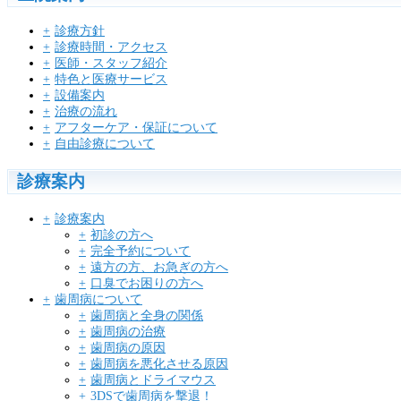
診療方針
診療時間・アクセス
医師・スタッフ紹介
特色と医療サービス
設備案内
治療の流れ
アフターケア・保証について
自由診療について
診療案内
診療案内
初診の方へ
完全予約について
遠方の方、お急ぎの方へ
口臭でお困りの方へ
歯周病について
歯周病と全身の関係
歯周病の治療
歯周病の原因
歯周病を悪化させる原因
歯周病とドライマウス
3DSで歯周病を撃退！