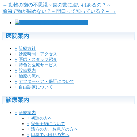
←
動物の歯の不思議～歯の数に違いはあるの？～
前歯で物が噛めない？～開口って知っている？～
→
医院案内
診療方針
診療時間・アクセス
医師・スタッフ紹介
特色と医療サービス
設備案内
治療の流れ
アフターケア・保証について
自由診療について
診療案内
診療案内
初診の方へ
完全予約について
遠方の方、お急ぎの方へ
口臭でお困りの方へ