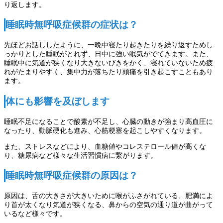
り返します。
睡眠時無呼吸症候群の症状は？
先ほどお話ししたように、一晩中寝たり起きたりを繰り返すためし
っかりとした睡眠がとれず、日中に強い眠気がでてきます。また、
睡眠中に気道が狭くなり大きないびきをかく、寝れていないため疲
れがたまりやすく、集中力が落ちたり頭痛を引き起こすこともあり
ます。
体にも影響を及ぼします
睡眠不足になることで酸素が不足し、心臓の動きが強まり高血圧に
なったり、動脈硬化も進み、心筋梗塞を起こしやすくなります。
また、ストレスなどにより、血糖値やコレステロール値が高くな
り、糖尿病など様々な生活習慣病に繋がります。
睡眠時無呼吸症候群の原因は？
原因は、舌の大きさが大きいために喉がふさがれている、肥満によ
り首が太くなり気道が狭くなる、鼻からの空気の通り道が曲がって
いるなど様々です。