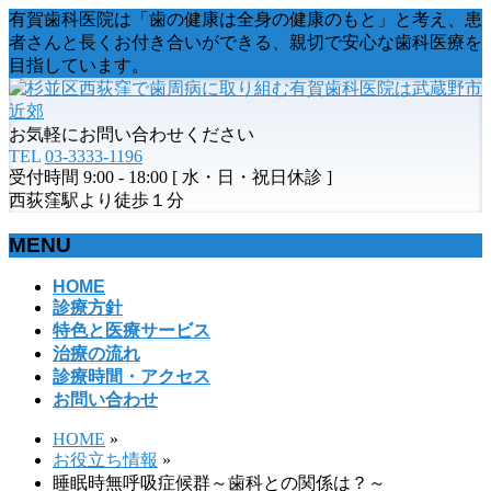
有賀歯科医院は「歯の健康は全身の健康のもと」と考え、患
者さんと長くお付き合いができる、親切で安心な歯科医療を
目指しています。
お気軽にお問い合わせください
TEL
03-3333-1196
受付時間 9:00 - 18:00 [ 水・日・祝日休診 ]
西荻窪駅より徒歩１分
MENU
メ
HOME
診療方針
ニ
特色と医療サービス
ュ
治療の流れ
ー
診療時間・アクセス
を
お問い合わせ
飛
ば
HOME
»
す
お役立ち情報
»
睡眠時無呼吸症候群～歯科との関係は？～