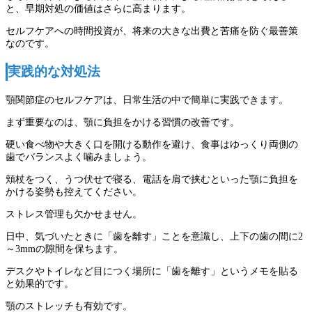
と、早期対処の価値はさらに高まります。
セルフケアへの時間投資が、将来の大きな出費と苦痛を防ぐ最善策
なのです。
実践的な対処法
顎関節症のセルフケアは、日常生活の中で簡単に実践できます。
まず重要なのは、顎に負担をかける習慣の改善です。
硬い食べ物や大きく口を開ける動作を避け、食事はゆっくり両側の
歯でバランスよく噛みましょう。
頬杖をつく、うつ伏せで寝る、電話を肩で挟むといった顎に負担を
かける姿勢も控えてください。
ストレス管理も欠かせません。
日中、気づいたときに「歯を離す」ことを意識し、上下の歯の間に2
～3mmの隙間を保ちます。
デスクやトイレなど目につく場所に「歯を離す」というメモを貼る
と効果的です。
顎のストレッチも有効です。