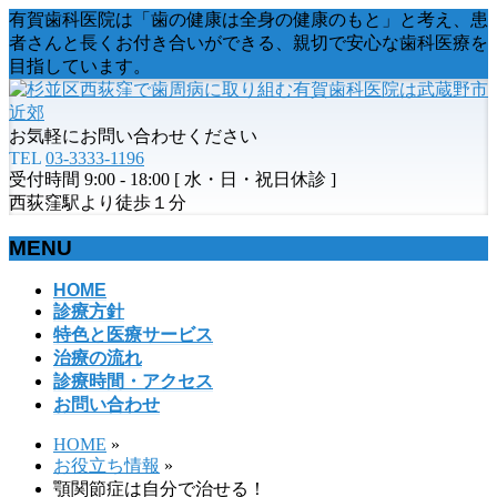
有賀歯科医院は「歯の健康は全身の健康のもと」と考え、患
者さんと長くお付き合いができる、親切で安心な歯科医療を
目指しています。
お気軽にお問い合わせください
TEL
03-3333-1196
受付時間 9:00 - 18:00 [ 水・日・祝日休診 ]
西荻窪駅より徒歩１分
MENU
メ
HOME
診療方針
ニ
特色と医療サービス
ュ
治療の流れ
ー
診療時間・アクセス
を
お問い合わせ
飛
ば
HOME
»
す
お役立ち情報
»
顎関節症は自分で治せる！