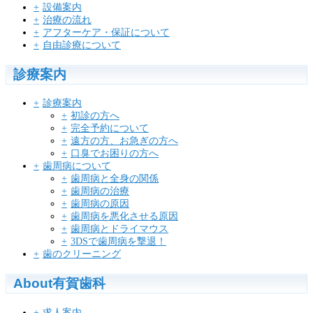
設備案内
治療の流れ
アフターケア・保証について
自由診療について
診療案内
診療案内
初診の方へ
完全予約について
遠方の方、お急ぎの方へ
口臭でお困りの方へ
歯周病について
歯周病と全身の関係
歯周病の治療
歯周病の原因
歯周病を悪化させる原因
歯周病とドライマウス
3DSで歯周病を撃退！
歯のクリーニング
About有賀歯科
求人案内