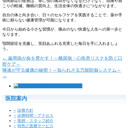
顎関節症の改善は、単に顎の痛みがなくなるだけでなく、頭痛や肩
こりの軽減、睡眠の質向上、生活全体の快適さにつながります。
自分の体と向き合い、日々のセルフケアを実践することで、薬や手
術に頼らない健康管理が可能になります。
今日から始める小さな習慣が、痛みのない快適な人生への第一歩と
なります。
顎関節症を克服し、笑顔あふれる充実した毎日を手に入れましょ
う。
←
歯周病が命を脅かす！～糖尿病・心疾患リスクを防ぐ口
腔ケア～
唾液が守る健康の秘密！～知られざる万能防御システム～
→
医院案内
診療方針
診療時間・アクセス
医師・スタッフ紹介
特色と医療サービス