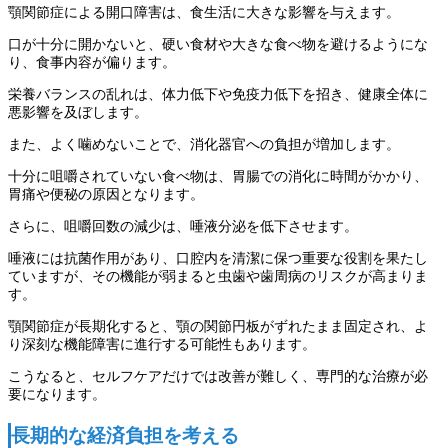
顎関節症による開口障害は、食生活に大きな影響を与えます。
口が十分に開かないと、硬い食材や大きな食べ物を避けるようにな
り、食事内容が偏ります。
栄養バランスの乱れは、体力低下や免疫力低下を招き、健康全体に
悪影響を及ぼします。
また、よく噛めないことで、消化器官への負担が増加します。
十分に咀嚼されていない食べ物は、胃腸での消化に時間がかかり、
胃痛や便秘の原因となります。
さらに、咀嚼回数の減少は、唾液分泌を低下させます。
唾液には抗菌作用があり、口腔内を清潔に保つ重要な役割を果たし
ていますが、その機能が弱まると虫歯や歯周病のリスクが高まりま
す。
顎関節症が長期化すると、顎の関節円板がずれたまま固定され、よ
り深刻な機能障害に進行する可能性もあります。
こうなると、セルフケアだけでは改善が難しく、専門的な治療が必
要になります。
長期的な経済負担を考える