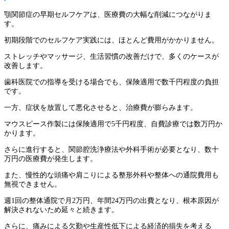
顎関節症の早期セルフケアは、医療費の大幅な削減につながりま
す。
初期段階でのセルフケア実践には、ほとんど費用がかかりません。
ストレッチやマッサージ、生活習慣の改善だけで、多くのケースが
改善します。
歯科医院での指導を受ける場合でも、保険適用で数千円程度の負担
です。
一方、症状を放置して悪化させると、治療費が膨らみます。
マウスピース作製には保険適用で5千円程度、自費診療では数万円か
かります。
さらに進行すると、関節腔洗浄療法や外科手術が必要となり、数十
万円の医療費が発生します。
また、慢性的な頭痛や肩こりによる整形外科や整体への通院費用も
無視できません。
週1回の整体通院で月2万円、年間24万円の出費となり、根本原因が
解決されないため延々と続きます。
さらに、痛みによる欠勤や生産性低下による経済的損失を考える