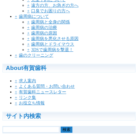
遠方の方、お急ぎの方へ
口臭でお困りの方へ
歯周病について
歯周病と全身の関係
歯周病の治療
歯周病の原因
歯周病を悪化させる原因
歯周病とドライマウス
3DSで歯周病を撃退！
歯のクリーニング
About有賀歯科
求人案内
よくある質問・お問い合わせ
有賀歯科ニュースレター
リンク集
お役立ち情報
サイト内検索
検
索: