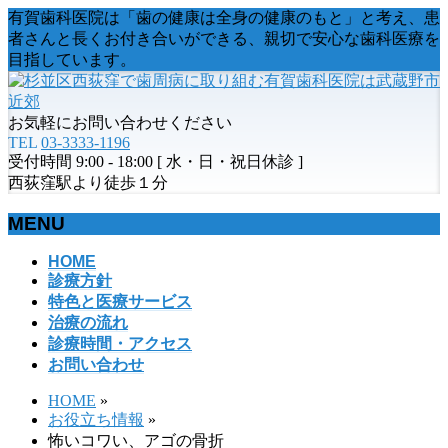
有賀歯科医院は「歯の健康は全身の健康のもと」と考え、患
者さんと長くお付き合いができる、親切で安心な歯科医療を
目指しています。
お気軽にお問い合わせください
TEL
03-3333-1196
受付時間 9:00 - 18:00 [ 水・日・祝日休診 ]
西荻窪駅より徒歩１分
MENU
メ
HOME
診療方針
ニ
特色と医療サービス
ュ
治療の流れ
ー
診療時間・アクセス
を
お問い合わせ
飛
ば
HOME
»
す
お役立ち情報
»
怖いコワい、アゴの骨折