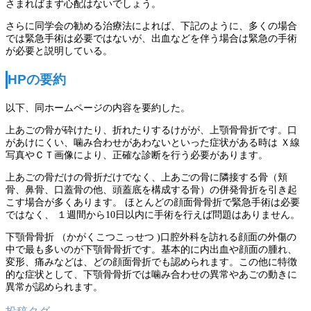
さまればまず心配はないでしょう。
さらに同学会の勧める治療法によれば、下記のように、多くの場合
では緊急手術は必要ではないが、出血などを伴う場合は緊急の手術
が必要と説明している。
HPの要約
以下、同ホームページの内容を要約した。
上あごの骨が砕けたり、折れたりするけがが、上顎骨骨折です。口
があけにくい、噛み合わせがあわないといった症状がある時は Ｘ線
写真やＣＴ画像により、正確な診断を行う必要があります。
上あごの骨だけの骨折だけでなく、上あごの骨に隣接する骨（頬
骨、鼻骨、口蓋骨の他、頭蓋底を構成する骨）の併発骨折を引き起
こす場合が多くあります。 ほとんどの顔面骨骨折で緊急手術は必要
ではなく、 １週間から10日以内に手術を行えば問題はありません。
下顎骨骨折 （かがくこつこっせつ )口腔外科を訪れる顔面の外傷の
中で最も多いのが下顎骨骨折です。基本的に内出血や顔面の腫れ、
変形、痛みなどは、どの顔面骨折でも認められます。この他に特徴
的な症状として、下顎骨骨折では噛み合わせの異常やあごの動きに
異常が認められます。