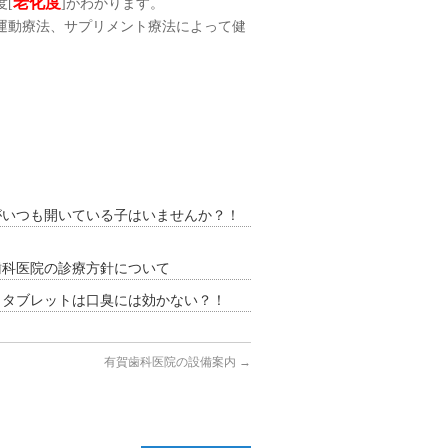
老化度
[
]がわかります。
運動療法、サプリメント療法によって健
がいつも開いている子はいませんか？！
歯科医院の診療方針について
トタブレットは口臭には効かない？！
有賀歯科医院の設備案内
→