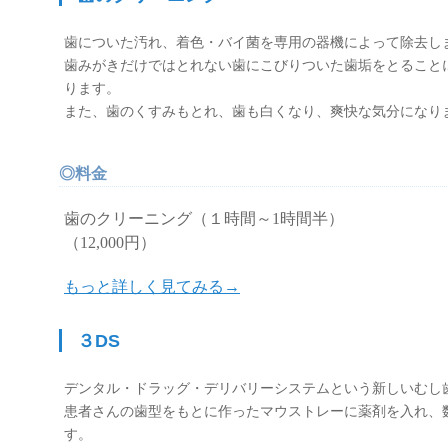
歯についた汚れ、着色・バイ菌を専用の器機によって除去し
歯みがきだけではとれない歯にこびりついた歯垢をとること
ります。
また、歯のくすみもとれ、歯も白くなり、爽快な気分になり
◎料金
歯のクリーニング（１時間～1時間半）
（12,000円）
もっと詳しく見てみる→
３DS
デンタル・ドラッグ・デリバリーシステムという新しいむし
患者さんの歯型をもとに作ったマウストレーに薬剤を入れ、
す。