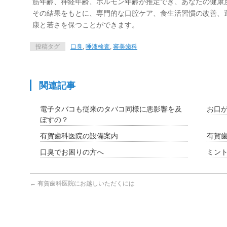
筋年齢、神経年齢、ホルモン年齢が推定でき、あなたの健康度
その結果をもとに、専門的な口腔ケア、食生活習慣の改善、
康と若さを保つことができます。
投稿タグ
口臭
,
唾液検査
,
審美歯科
関連記事
電子タバコも従来のタバコ同様に悪影響を及
お口
ぼすの？
有賀歯科医院の設備案内
有賀
口臭でお困りの方へ
ミン
←
有賀歯科医院にお越しいただくには