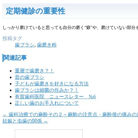
定期健診の重要性
しっかり磨けていると思っても自分の磨く“癖”や、磨けていない部分
投稿タグ
歯ブラシ
,
歯磨き粉
関連記事
重層で歯磨き？！
昔の歯ブラシ
子どもが歯磨きを好きになる方法
歯ブラシは細菌の住みか？！
有賀歯科医院 ニュースレター №6
正しい歯のお手入れについて
←
歯科治療での麻酔その２～麻酔の注意点・麻酔後の痛みの
妊娠と虫歯の関係
→