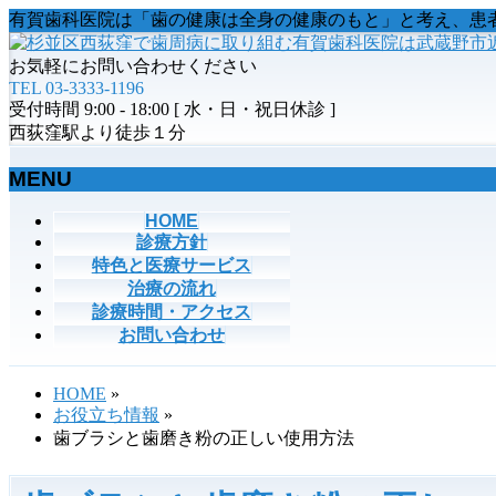
有賀歯科医院は「歯の健康は全身の健康のもと」と考え、患
お気軽にお問い合わせください
TEL 03-3333-1196
受付時間 9:00 - 18:00 [ 水・日・祝日休診 ]
西荻窪駅より徒歩１分
MENU
メ
HOME
診療方針
ニ
特色と医療サービス
ュ
治療の流れ
ー
診療時間・アクセス
を
お問い合わせ
飛
ば
す
HOME
»
お役立ち情報
»
歯ブラシと歯磨き粉の正しい使用方法