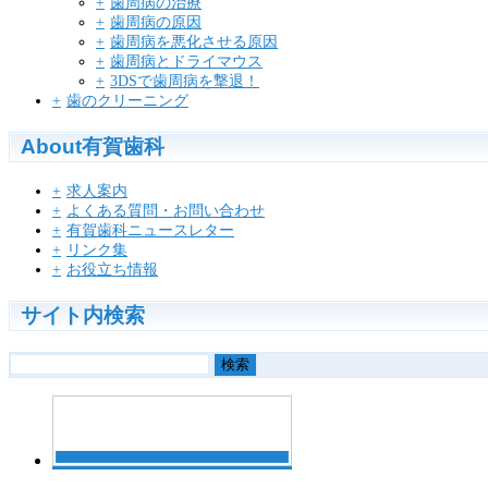
歯周病の治療
歯周病の原因
歯周病を悪化させる原因
歯周病とドライマウス
3DSで歯周病を撃退！
歯のクリーニング
About有賀歯科
求人案内
よくある質問・お問い合わせ
有賀歯科ニュースレター
リンク集
お役立ち情報
サイト内検索
検
索: