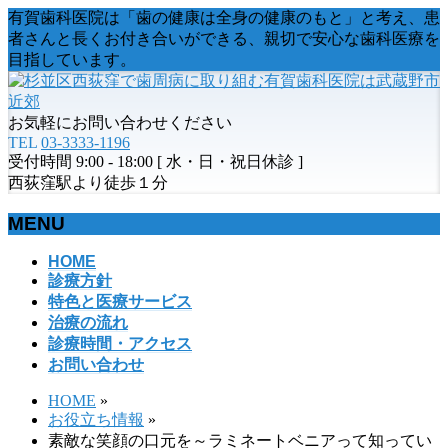
有賀歯科医院は「歯の健康は全身の健康のもと」と考え、患
者さんと長くお付き合いができる、親切で安心な歯科医療を
目指しています。
お気軽にお問い合わせください
TEL
03-3333-1196
受付時間 9:00 - 18:00 [ 水・日・祝日休診 ]
西荻窪駅より徒歩１分
MENU
メ
HOME
診療方針
ニ
特色と医療サービス
ュ
治療の流れ
ー
診療時間・アクセス
を
お問い合わせ
飛
ば
HOME
»
す
お役立ち情報
»
素敵な笑顔の口元を～ラミネートベニアって知ってい