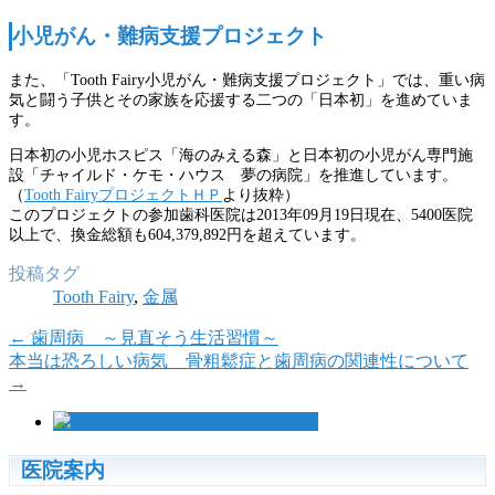
小児がん・難病支援プロジェクト
また、「Tooth Fairy小児がん・難病支援プロジェクト」では、重い病
気と闘う子供とその家族を応援する二つの「日本初」を進めていま
す。
日本初の小児ホスピス「海のみえる森」と日本初の小児がん専門施
設「チャイルド・ケモ・ハウス 夢の病院」を推進しています。
（
Tooth FairyプロジェクトＨＰ
より抜粋）
このプロジェクトの参加歯科医院は2013年09月19日現在、5400医院
以上で、換金総額も604,379,892円を超えています。
投稿タグ
Tooth Fairy
,
金属
←
歯周病 ～見直そう生活習慣～
本当は恐ろしい病気 骨粗鬆症と歯周病の関連性について
→
医院案内