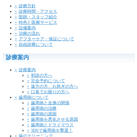
診療方針
診療時間・アクセス
医師・スタッフ紹介
特色と医療サービス
設備案内
治療の流れ
アフターケア・保証について
自由診療について
診療案内
診療案内
初診の方へ
完全予約について
遠方の方、お急ぎの方へ
口臭でお困りの方へ
歯周病について
歯周病と全身の関係
歯周病の治療
歯周病の原因
歯周病を悪化させる原因
歯周病とドライマウス
3DSで歯周病を撃退！
歯のクリーニング