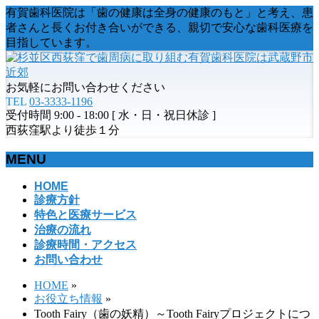
有賀歯科医院は「歯の健康は全身の健康のもと」と考え、患
者さんと長くお付き合いができる、親切で安心な歯科医療を
目指しています。
お気軽にお問い合わせください
TEL
03-3333-1196
受付時間 9:00 - 18:00 [ 水・日・祝日休診 ]
西荻窪駅より徒歩１分
MENU
メ
HOME
診療方針
ニ
特色と医療サービス
ュ
治療の流れ
ー
診療時間・アクセス
を
お問い合わせ
飛
ば
HOME
»
す
お役立ち情報
»
Tooth Fairy（歯の妖精）～Tooth Fairyプロジェクトにつ