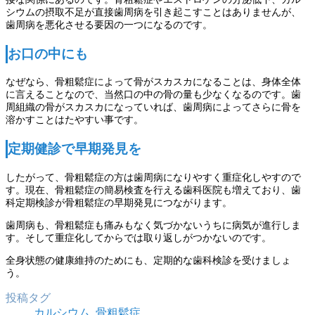
シウムの摂取不足が直接歯周病を引き起こすことはありませんが、
歯周病を悪化させる要因の一つになるのです。
お口の中にも
なぜなら、骨粗鬆症によって骨がスカスカになることは、身体全体
に言えることなので、当然口の中の骨の量も少なくなるのです。歯
周組織の骨がスカスカになっていれば、歯周病によってさらに骨を
溶かすことはたやすい事です。
定期健診で早期発見を
したがって、骨粗鬆症の方は歯周病になりやすく重症化しやすので
す。現在、骨粗鬆症の簡易検査を行える歯科医院も増えており、歯
科定期検診が骨粗鬆症の早期発見につながります。
歯周病も、骨粗鬆症も痛みもなく気づかないうちに病気が進行しま
す。そして重症化してからでは取り返しがつかないのです。
全身状態の健康維持のためにも、定期的な歯科検診を受けましょ
う。
投稿タグ
カルシウム
,
骨粗鬆症