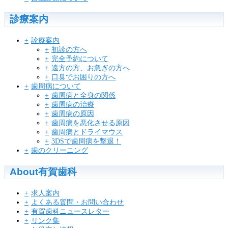
診療案内
診療案内
初診の方へ
完全予約について
遠方の方、お急ぎの方へ
口臭でお困りの方へ
歯周病について
歯周病と全身の関係
歯周病の治療
歯周病の原因
歯周病を悪化させる原因
歯周病とドライマウス
3DSで歯周病を撃退！
歯のクリーニング
About有賀歯科
求人案内
よくある質問・お問い合わせ
有賀歯科ニュースレター
リンク集