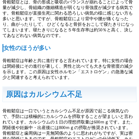
骨粗鬆症とは、骨の形成と吸収のバランスが崩れることによって骨
量が減少し、骨組織の微細構造が弱くなり骨強度が減少する病気で
す。骨粗鬆症が直接生死に関わる恐ろしい病気の様に感じない方も
多いと思います。ですが、骨粗鬆症により背中や腰が痛くなった
り、曲がったりして、 ひどくなると骨折をおこして寝たきりになっ
てしまいます。寝たきりになると５年生存率は約50％と高く、決し
てあなどれない病気なのです。
女性のほうが多い
骨粗鬆症は年齢と共に進行すると言われています。特に女性の場合
は閉経後にその進行が著しく、男性と比べても大きな骨密度の減少
を示します。この原因は女性ホルモン「エストロゲン」の急激な減
少と関連すると考えられています。
原因はカルシウム不足
骨粗鬆症は一口でいうとカルシウム不足が原因で起こる病気なの
で、予防には積極的にカルシウムを摂取することが望ましいと言わ
れています。カルシウムの１日の理想摂取量は600ｍｇです。また、
閉経後や妊娠中・出産後には800ｍｇの摂取が推奨されています。
骨粗鬆症と歯周病は一見無関係のように思われがちですが、実は密
接な関係にあるのです。骨粗鬆症やエストロゲンの分泌低下、カル