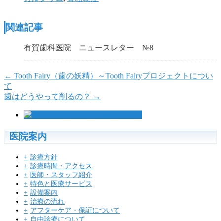
関連記事
有賀歯科医院 ニュースレター №8
←
Tooth Fairy（歯の妖精）～Tooth Fairyプロジェクトについ
て
歯はどうやって削るの？
→
医院案内
診療方針
診療時間・アクセス
医師・スタッフ紹介
特色と医療サービス
設備案内
治療の流れ
アフターケア・保証について
自由診療について