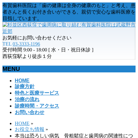
有賀歯科医院は「歯の健康は全身の健康のもと」と考え、患
者さんと長くお付き合いができる、親切で安心な歯科医療を
目指しています。
お気軽にお問い合わせください
TEL
03-3333-1196
受付時間 9:00 - 18:00 [ 水・日・祝日休診 ]
西荻窪駅より徒歩１分
MENU
メ
HOME
診療方針
ニ
特色と医療サービス
ュ
治療の流れ
ー
診療時間・アクセス
を
お問い合わせ
飛
ば
HOME
»
す
お役立ち情報
»
本当は恐ろしい病気 骨粗鬆症と歯周病の関連性につ