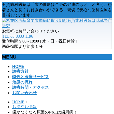
有賀歯科医院は「歯の健康は全身の健康のもと」と考え、患
者さんと長くお付き合いができる、親切で安心な歯科医療を
目指しています。
お気軽にお問い合わせください
TEL
03-3333-1196
受付時間 9:00 - 18:00 [ 水・日・祝日休診 ]
西荻窪駅より徒歩１分
MENU
メ
HOME
診療方針
ニ
特色と医療サービス
ュ
治療の流れ
ー
診療時間・アクセス
を
お問い合わせ
飛
ば
HOME
»
す
お役立ち情報
»
歯がなくなる原因のNo.1は歯周病！