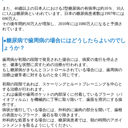
また、40歳以上の日本人における2型糖尿病の有病率は約10％、10人
に1人は糖尿病といわれています。日本の糖尿病患者数は1997年には
690万人。
その後年間約30万人が増加し、2010年には1080万人になると予測さ
れています。
●糖尿病で歯周病の場合にはどうしたらよいのでし
ょうか？
歯周病が初期の段階で発見された揚合には、病変の進行を停止さ
せ、健康な状態に戻すための治療が行われます。
もし糖尿病がきちんとコントロールされている場合には、歯周病の
治療は健常者に対するものと全く同じです。
初期の段階であれば、スケーリングとルートプレーニングを中心と
する治療が行われます。
これは歯面や歯周ポケットの内部深くに付着しているプラーク（バ
イオフィルム）を機械的に丁寧に取り除いて、歯面を滑沢にする操
作です。
病状が進行している場合には、外科的に歯肉の部分を開いて、歯根
の表面からプラーク、歯石を取り除きます。
外科的な処置をする場合には、糖尿病患者では、朝の時間のアポイ
ントメントを取るようにしてください。