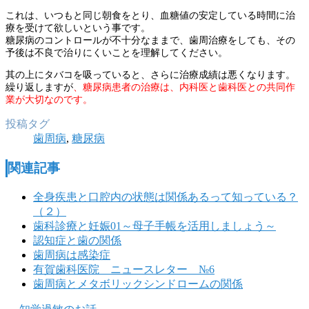
これは、いつもと同じ朝食をとり、血糖値の安定している時間に治
療を受けて欲しいという事です。
糖尿病のコントロールが不十分なままで、歯周治療をしても、その
予後は不良で治りにくいことを理解してください。
其の上にタバコを吸っていると、さらに治療成績は悪くなります。
繰り返しますが
、糖尿病患者の治療は、内科医と歯科医との共同作
業が大切なのです。
投稿タグ
歯周病
,
糖尿病
関連記事
全身疾患と口腔内の状態は関係あるって知っている？
（２）
歯科診療と妊娠01～母子手帳を活用しましょう～
認知症と歯の関係
歯周病は感染症
有賀歯科医院 ニュースレター №6
歯周病とメタボリックシンドロームの関係