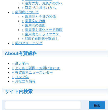
遠方の方、お急ぎの方へ
口臭でお困りの方へ
歯周病について
歯周病と全身の関係
歯周病の治療
歯周病の原因
歯周病を悪化させる原因
歯周病とドライマウス
3DSで歯周病を撃退！
歯のクリーニング
About有賀歯科
求人案内
よくある質問・お問い合わせ
有賀歯科ニュースレター
リンク集
お役立ち情報
サイト内検索
検
索: