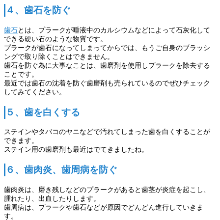
４、歯石を防ぐ
歯石
とは、プラークが唾液中のカルシウムなどによって石灰化して
できる硬い石のような物質です。
プラークが歯石になってしまってからでは、もうご自身のブラッシ
ングで取り除くことはできません。
歯石を防ぐ為に大事なことは、歯磨剤を使用しプラークを除去する
ことです。
最近では歯石の沈着を防ぐ歯磨剤も売られているのでぜひチェック
してみてください。
５、歯を白くする
ステインやタバコのヤニなどで汚れてしまった歯を白くすることが
できます。
ステイン用の歯磨剤も最近はでてきましたね。
６、歯肉炎、歯周病を防ぐ
歯肉炎は、磨き残しなどのプラークがあると歯茎が炎症を起こし、
腫れたり、出血したりします。
歯周病は、プラークや歯石などが原因でどんどん進行していきま
す。