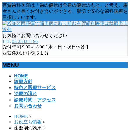
有賀歯科医院は「歯の健康は全身の健康のもと」と考え、患
者さんと長くお付き合いができる、親切で安心な歯科医療を
目指しています。
お気軽にお問い合わせください
TEL
03-3333-1196
受付時間 9:00 - 18:00 [ 水・日・祝日休診 ]
西荻窪駅より徒歩１分
MENU
メ
HOME
診療方針
ニ
特色と医療サービス
ュ
治療の流れ
ー
診療時間・アクセス
を
お問い合わせ
飛
ば
HOME
»
す
お役立ち情報
»
歯磨剤の効果！