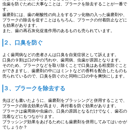
虫歯を防ぐために大事なことは、プラークを除去することが一番で
す。
歯磨剤には、歯の耐酸性の向上をするフッ化物の入った歯磨剤や、
プラークの除去を促すことはもちろん、プラークの付着防止などに
も効果があります。
また、歯の再石灰化促進作用のあるものも売られています。
２、口臭を防ぐ
よく歯周病などの患者さんは口臭を自覚症状として訴えます。
口臭の９割は口の中の汚れや、歯周病、虫歯が原因となります。
そのため、プラークなどを取り除くことで口臭はある程度防ぐこと
ができますし、歯磨剤の中にはミントなどの香料を配合したものも
売られているので、口臭を防ぐのと同時に口の中を爽快にします。
３、プラークを除去する
先ほども書いたように、歯磨剤をブラッシングと併用することで、
プラークの除去効果が高まり、再付着を防ぐ効果があります。
プラークは歯周病や虫歯の、口臭の原因となるだけでなく、歯石の
沈着などにもつながります。
ブラッシング効果をあげるためにも歯磨剤を併用してみてはいかが
でしょうか？