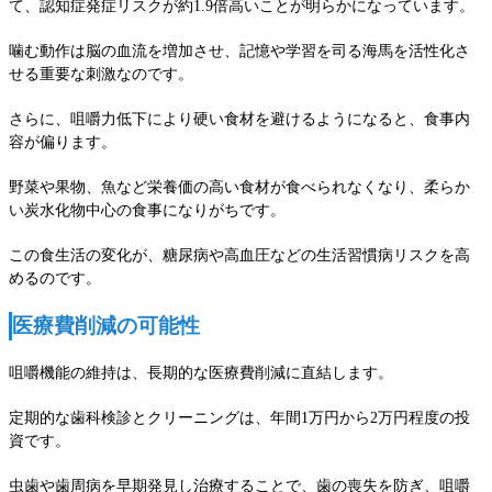
て、認知症発症リスクが約1.9倍高いことが明らかになっています。
噛む動作は脳の血流を増加させ、記憶や学習を司る海馬を活性化さ
せる重要な刺激なのです。
さらに、咀嚼力低下により硬い食材を避けるようになると、食事内
容が偏ります。
野菜や果物、魚など栄養価の高い食材が食べられなくなり、柔らか
い炭水化物中心の食事になりがちです。
この食生活の変化が、糖尿病や高血圧などの生活習慣病リスクを高
めるのです。
医療費削減の可能性
咀嚼機能の維持は、長期的な医療費削減に直結します。
定期的な歯科検診とクリーニングは、年間1万円から2万円程度の投
資です。
虫歯や歯周病を早期発見し治療することで、歯の喪失を防ぎ、咀嚼