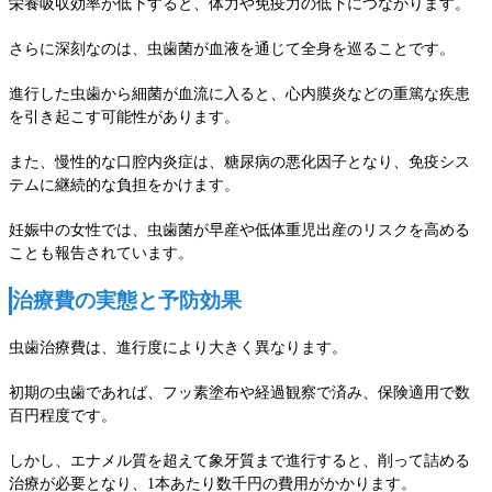
栄養吸収効率が低下すると、体力や免疫力の低下につながります。
さらに深刻なのは、虫歯菌が血液を通じて全身を巡ることです。
進行した虫歯から細菌が血流に入ると、心内膜炎などの重篤な疾患
を引き起こす可能性があります。
また、慢性的な口腔内炎症は、糖尿病の悪化因子となり、免疫シス
テムに継続的な負担をかけます。
妊娠中の女性では、虫歯菌が早産や低体重児出産のリスクを高める
ことも報告されています。
治療費の実態と予防効果
虫歯治療費は、進行度により大きく異なります。
初期の虫歯であれば、フッ素塗布や経過観察で済み、保険適用で数
百円程度です。
しかし、エナメル質を超えて象牙質まで進行すると、削って詰める
治療が必要となり、1本あたり数千円の費用がかかります。