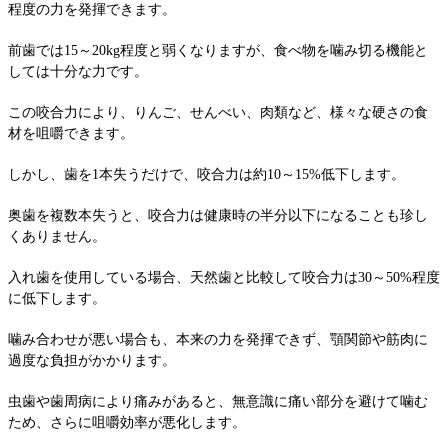
程度の力を発揮できます。
前歯では15～20kg程度と弱くなりますが、食べ物を噛み切る機能と
しては十分な力です。
この咬合力により、りんご、せんべい、肉類など、様々な硬さの食
材を咀嚼できます。
しかし、歯を1本失うだけで、咬合力は約10～15%低下します。
奥歯を複数本失うと、咬合力は健康時の半分以下になることも珍し
くありません。
入れ歯を使用している場合、天然歯と比較して咬合力は30～50%程度
に低下します。
噛み合わせが悪い場合も、本来の力を発揮できず、顎関節や筋肉に
過度な負担がかかります。
虫歯や歯周病により痛みがあると、無意識に痛い部分を避けて噛む
ため、さらに咀嚼効率が悪化します。