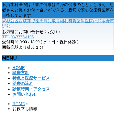
有賀歯科医院は「歯の健康は全身の健康のもと」と考え、患
者さんと長くお付き合いができる、親切で安心な歯科医療を
目指しています。
お気軽にお問い合わせください
TEL
03-3333-1196
受付時間 9:00 - 18:00 [ 水・日・祝日休診 ]
西荻窪駅より徒歩１分
MENU
メ
HOME
診療方針
ニ
特色と医療サービス
ュ
治療の流れ
ー
診療時間・アクセス
を
お問い合わせ
飛
ば
HOME
»
す
お役立ち情報