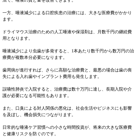
法で、唾液の質と量を改善できます。
一方、唾液減少による口腔疾患の治療には、大きな医療費がかかり
ます。
ドライマウス治療のための人工唾液や保湿剤は、月数千円の継続費
用となります。
唾液減少により虫歯が多発すると、1本あたり数千円から数万円の治
療費が複数本分必要になります。
歯周病が進行すれば、さらに高額な治療費と、最悪の場合は歯の喪
失による入れ歯やインプラント費用も発生します。
誤嚥性肺炎で入院すると、治療費は数十万円に達し、長期入院や介
護が必要になる可能性もあります。
また、口臭による対人関係の悪化は、社会生活やビジネスにも影響
を及ぼし、機会損失につながります。
日常的な唾液ケア習慣への小さな時間投資が、将来の大きな医療費
と健康リスクを防ぐのです。