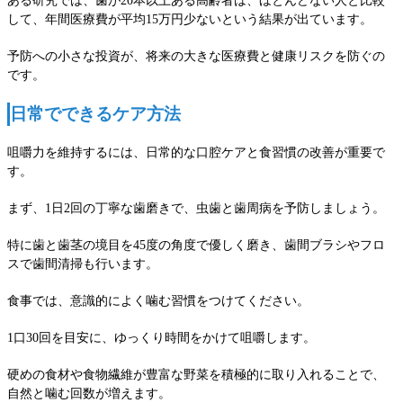
ある研究では、歯が20本以上ある高齢者は、ほとんどない人と比較
して、年間医療費が平均15万円少ないという結果が出ています。
予防への小さな投資が、将来の大きな医療費と健康リスクを防ぐの
です。
日常でできるケア方法
咀嚼力を維持するには、日常的な口腔ケアと食習慣の改善が重要で
す。
まず、1日2回の丁寧な歯磨きで、虫歯と歯周病を予防しましょう。
特に歯と歯茎の境目を45度の角度で優しく磨き、歯間ブラシやフロ
スで歯間清掃も行います。
食事では、意識的によく噛む習慣をつけてください。
1口30回を目安に、ゆっくり時間をかけて咀嚼します。
硬めの食材や食物繊維が豊富な野菜を積極的に取り入れることで、
自然と噛む回数が増えます。