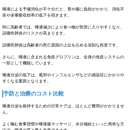
唾液による予備消化が不十分だと、胃や腸に負担がかかり、消化不
良や栄養吸収効率の低下を招きます。
特に高齢者では、唾液減少により食べ物が気管に入りやすくなり、
誤嚥性肺炎のリスクが高まります。
誤嚥性肺炎は高齢者の死亡原因の上位を占める深刻な疾患です。
さらに、唾液に含まれる免疫グロブリンは、全身の免疫システムの
一部として機能しています。
唾液分泌の低下は、風邪やインフルエンザなどの感染症にかかりや
すくなる要因となります。
予防と治療のコスト比較
唾液分泌を維持するための日常ケアは、ほとんど費用がかかりませ
ん。
よく噛む食事習慣や唾液腺マッサージ、水分補給といった簡単な方