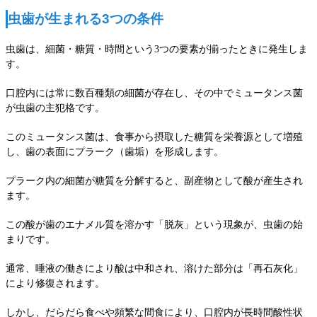
虫歯が生まれる3つの条件
虫歯は、細菌・糖質・時間という3つの要素が揃ったときに発生しま
す。
口腔内には常に数百種類の細菌が存在し、その中でミュータンス菌
が虫歯の主犯格です。
このミュータンス菌は、食事から摂取した糖質を栄養源として増殖
し、歯の表面にプラーク（歯垢）を形成します。
プラーク内の細菌が糖質を分解すると、副産物として酸が産生され
ます。
この酸が歯のエナメル質を溶かす「脱灰」という現象が、虫歯の始
まりです。
通常、唾液の働きにより酸は中和され、溶けた部分は「再石灰化」
により修復されます。
しかし、だらだら食べや頻繁な間食により、口腔内が長時間酸性状